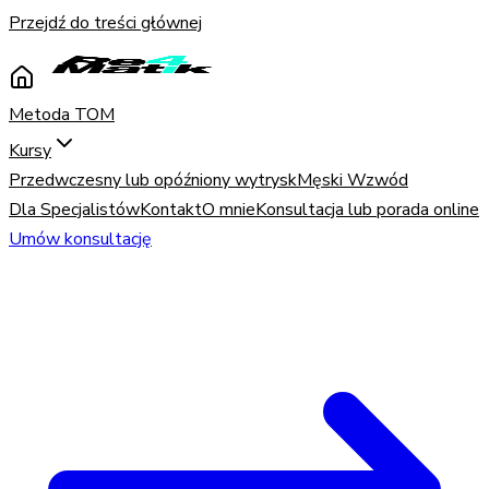
Przejdź do treści głównej
Metoda TOM
Kursy
Przedwczesny lub opóźniony wytrysk
Męski Wzwód
Dla Specjalistów
Kontakt
O mnie
Konsultacja lub porada online
Umów konsultację