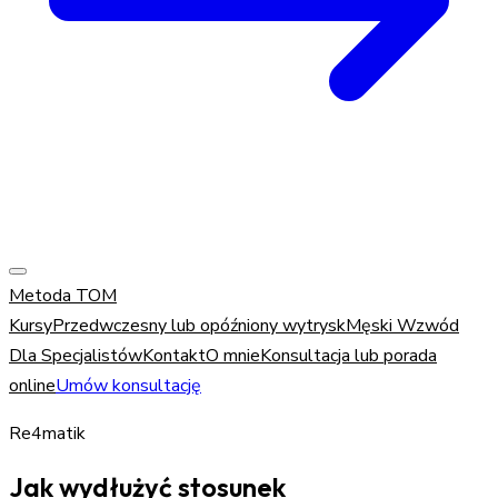
Metoda TOM
Kursy
Przedwczesny lub opóźniony wytrysk
Męski Wzwód
Dla Specjalistów
Kontakt
O mnie
Konsultacja lub porada
online
Umów konsultację
Re4matik
Jak wydłużyć stosunek