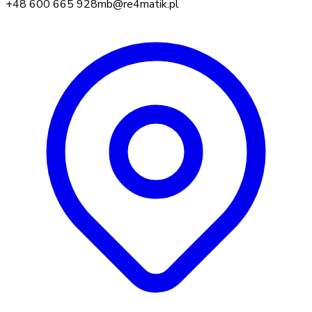
+48 600 665 928
mb@re4matik.pl