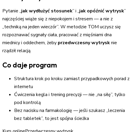
Pytanie „
jak wydłużyć stosunek
” i „
jak opóźnić wytrysk
”
najczęściej wiąże się z niepokojem i stresem — a nie z
„techniką na jeden wieczór”. W metodzie TOM uczysz się
rozpoznawać sygnały ciała, pracować z mięśniami dna
miednicy i oddechem, żeby
przedwczesny wytrysk
nie
rządził relacją.
Co daje program
Struktura krok po kroku zamiast przypadkowych porad z
internetu
Ćwiczenia kegla i trening precyzji — nie „na siłę”, tylko
pod kontrolą
Bez nacisku na farmakologię — jeśli szukasz „leczenia
bez tabletek”, to jest spójna ścieżka
Kurs online
Przedwczesny wytrysk