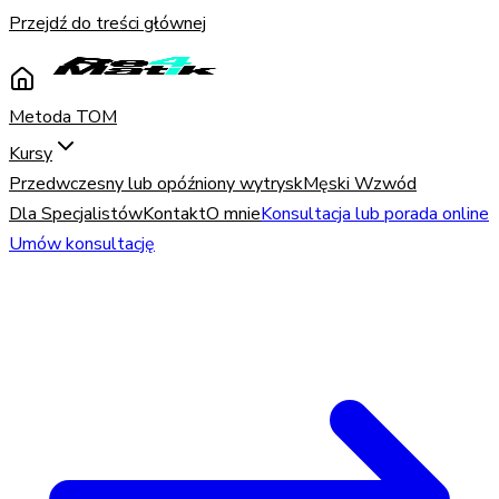
Przejdź do treści głównej
Metoda TOM
Kursy
Przedwczesny lub opóźniony wytrysk
Męski Wzwód
Dla Specjalistów
Kontakt
O mnie
Konsultacja lub porada online
Umów konsultację