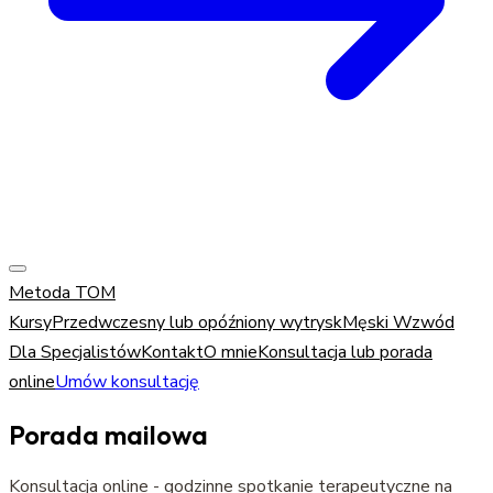
Metoda TOM
Kursy
Przedwczesny lub opóźniony wytrysk
Męski Wzwód
Dla Specjalistów
Kontakt
O mnie
Konsultacja lub porada
online
Umów konsultację
Porada mailowa
Konsultacja online - godzinne spotkanie terapeutyczne na