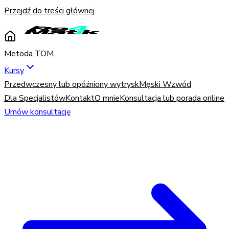
Przejdź do treści głównej
Metoda TOM
Kursy
Przedwczesny lub opóźniony wytrysk
Męski Wzwód
Dla Specjalistów
Kontakt
O mnie
Konsultacja lub porada online
Umów konsultację