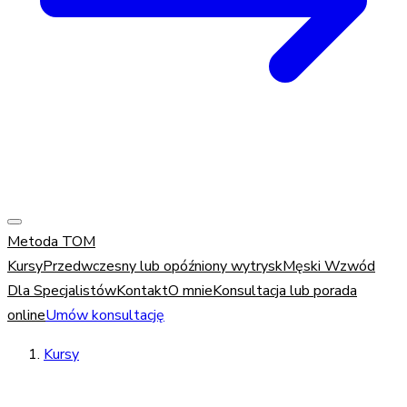
Metoda TOM
Kursy
Przedwczesny lub opóźniony wytrysk
Męski Wzwód
Dla Specjalistów
Kontakt
O mnie
Konsultacja lub porada
online
Umów konsultację
Kursy