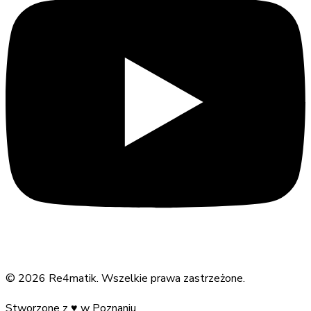
©
2026
Re4matik
.
Wszelkie prawa zastrzeżone.
Stworzone z
♥
w Poznaniu