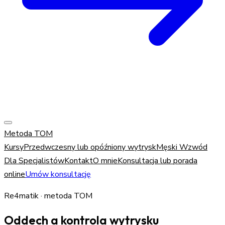
Metoda TOM
Kursy
Przedwczesny lub opóźniony wytrysk
Męski Wzwód
Dla Specjalistów
Kontakt
O mnie
Konsultacja lub porada
online
Umów konsultację
Re4matik · metoda TOM
Oddech a kontrola wytrysku