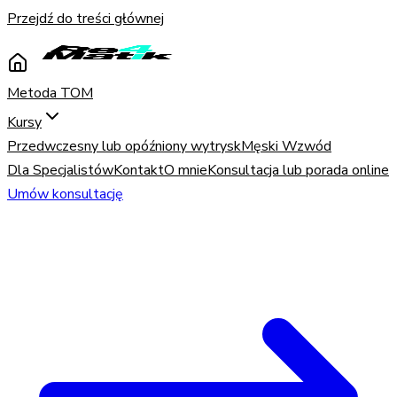
Przejdź do treści głównej
Metoda TOM
Kursy
Przedwczesny lub opóźniony wytrysk
Męski Wzwód
Dla Specjalistów
Kontakt
O mnie
Konsultacja lub porada online
Umów konsultację